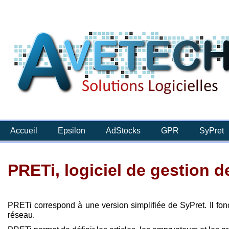
Accueil
Epsilon
AdStocks
GPR
SyPret
PRETi, logiciel de gestion d
PRETi correspond à une version simplifiée de SyPret. Il f
réseau.